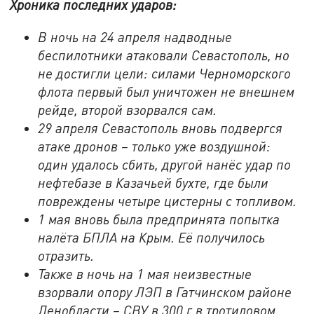
Хроника последних ударов:
В ночь на 24 апреля надводные
беспилотники атаковали Севастополь, но
не достигли цели: силами Черноморского
флота первый был уничтожен не внешнем
рейде, второй взорвался сам.
29 апреля Севастополь вновь подвергся
атаке дронов – только уже воздушной:
один удалось сбить, другой нанёс удар по
нефтебазе в Казачьей бухте, где были
повреждены четыре цистерны с топливом.
1 мая вновь была предпринята попытка
налёта БПЛА на Крым. Её получилось
отразить.
Также в ночь на 1 мая неизвестные
взорвали опору ЛЭП в Гатчинском районе
Ленобласти – СВУ в 300 г в тротиловом