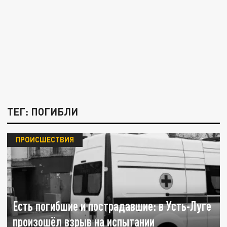
ТЕГ: ПОГИБЛИ
ПРОИСШЕСТВИЯ
Есть погибшие и пострадавшие: в Усть-Луге
произошёл взрыв на испытании