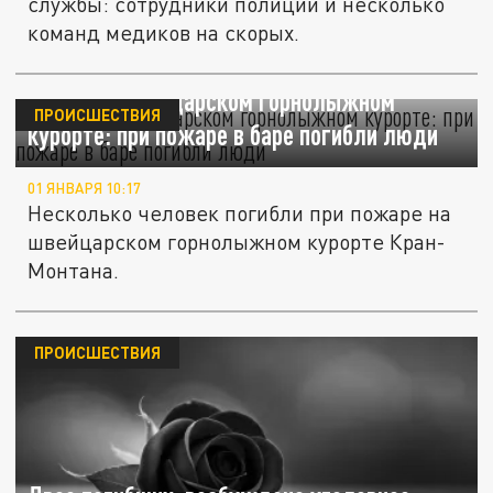
службы: сотрудники полиции и несколько
команд медиков на скорых.
Взрыв на швейцарском горнолыжном
ПРОИСШЕСТВИЯ
курорте: при пожаре в баре погибли люди
01 ЯНВАРЯ 10:17
Несколько человек погибли при пожаре на
швейцарском горнолыжном курорте Кран-
Монтана.
ПРОИСШЕСТВИЯ