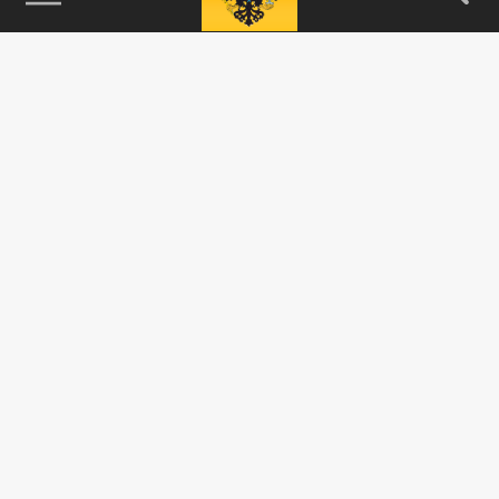
115093, г. Москва, переулок Партийный,
д.1, к.57, стр.3, эт.1, пом.I, ком.45