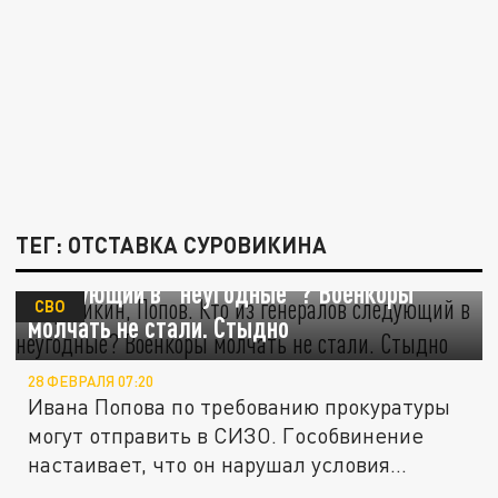
ТЕГ: ОТСТАВКА СУРОВИКИНА
Суровикин, Попов. Кто из генералов
следующий в "неугодные"? Военкоры
СВО
молчать не стали. Стыдно
28 ФЕВРАЛЯ 07:20
Ивана Попова по требованию прокуратуры
могут отправить в СИЗО. Гособвинение
настаивает, что он нарушал условия...