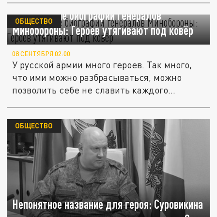
Исчезающие биографии генералов
ОБЩЕСТВО
Минобороны: Героев утягивают под ковёр
08 СЕНТЯБРЯ 02:00
У русской армии много героев. Так много,
что ими можно разбрасываться, можно
позволить себе не славить каждого...
ОБЩЕСТВО
Непонятное название для героя: Суровикина