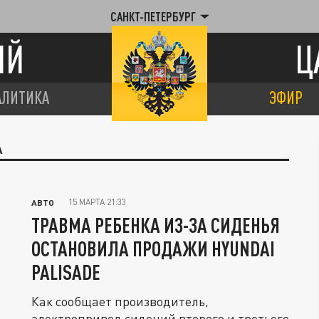
САНКТ-ПЕТЕРБУРГ
ИЙ
Ц
АЛИТИКА
ЭФИР
А
15 МАРТА 21:33
АВТО
ТРАВМА РЕБЕНКА ИЗ-ЗА СИДЕНЬЯ
ОСТАНОВИЛА ПРОДАЖИ HYUNDAI
PALISADE
Как сообщает производитель,
электропривод сидений второго и третьего