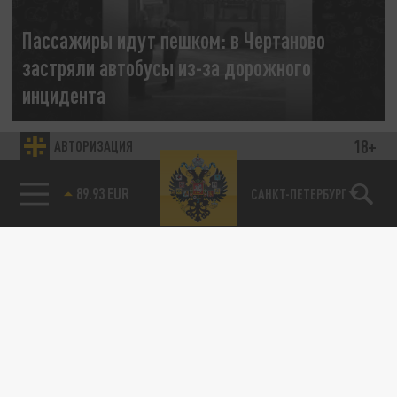
Пассажиры идут пешком: в Чертаново
застряли автобусы из-за дорожного
инцидента
18 ФЕВРАЛЯ 09:01
18+
АВТОРИЗАЦИЯ
Серьезное ДТП в районе торгового центра
«Гравитация» в Чертаново привело к
85.64 BRENT
САНКТ-ПЕТЕРБУРГ
масштабному сбою в работе...
ОБЩЕСТВО
Найти потерянное: в Петербурге рассказали,