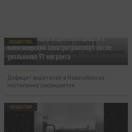
Свыше 70 новых водителей пришли в
ОБЩЕСТВО
новосибирский электротранспорт после
увольнения 91 мигранта
27 МАРТА 14:45
Дефицит водителей в Новосибирске
постепенно сокращается.
ОБЩЕСТВО