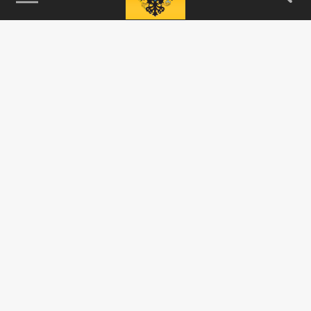
115093, г. Москва, переулок Партийный,
д.1, к.57, стр.3, эт.1, пом.I, ком.45