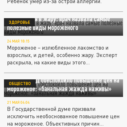
Ребёнок умер из-за острой аллергии.
Охладиться в жару: врач назвала самые
ЗДОРОВЬЕ
полезные виды мороженого
24 МАЯ 18:15
Мороженое – излюбленное лакомство и
взрослых, и детей, особенно жару. Эксперт
раскрыла, на какие виды этого...
Депутата ГД обеспокоило повышение цен на
ОБЩЕСТВО
мороженое: «банальная жажда наживы»
21 МАЯ 04:04
В Государственной думе призвали
исключить необоснованное повышение цен
на мороженое. Объективных причин...