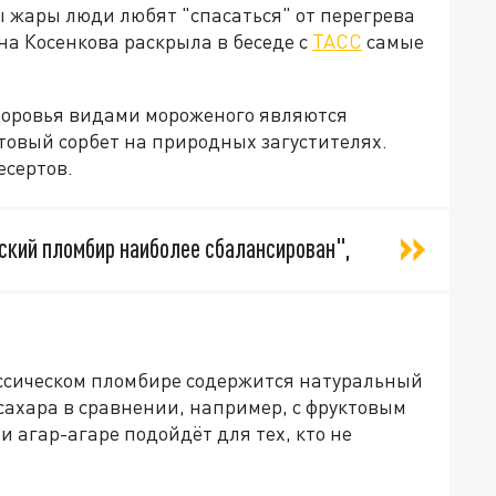
ы жары люди любят "спасаться" от перегрева
а Косенкова раскрыла в беседе с
ТАСС
самые
доровья видами мороженого являются
товый сорбет на природных загустителях.
есертов.
ский пломбир наиболее сбалансирован",
ассическом пломбире содержится натуральный
 сахара в сравнении, например, с фруктовым
и агар-агаре подойдёт для тех, кто не