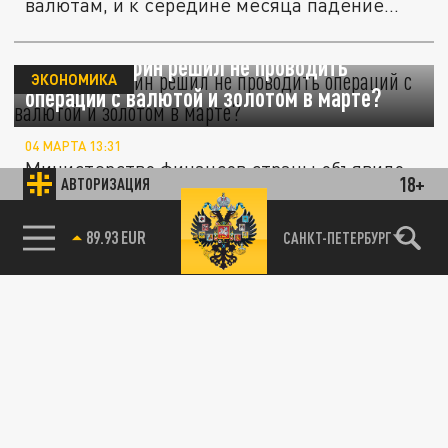
валютам, и к середине месяца падение...
Почему минфин решил не проводить
ЭКОНОМИКА
операций с валютой и золотом в марте?
04 МАРТА 13:31
Министерство финансов страны объявило
18+
АВТОРИЗАЦИЯ
паузу в валютных операциях из-за
пересмотра цены на нефть. Расскажем,...
85.64 BRENT
САНКТ-ПЕТЕРБУРГ
ОБЩЕСТВО