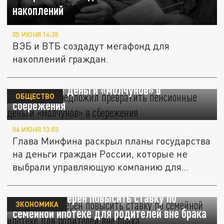
накоплений
05 ИЮНЯ 14:35
ВЭБ и ВТБ создадут мегафонд для
накоплений граждан.
Силуанов предложил превратить
пенсионные деньги «молчунов» в
ОБЩЕСТВО
сбережения
04 ИЮНЯ 13:03
Глава Минфина раскрыл планы государства
на деньги граждан России, которые не
выбрали управляющую компанию для...
Минфин намерен повысить ставку по
ЭКОНОМИКА
семейной ипотеке для родителей вне брака