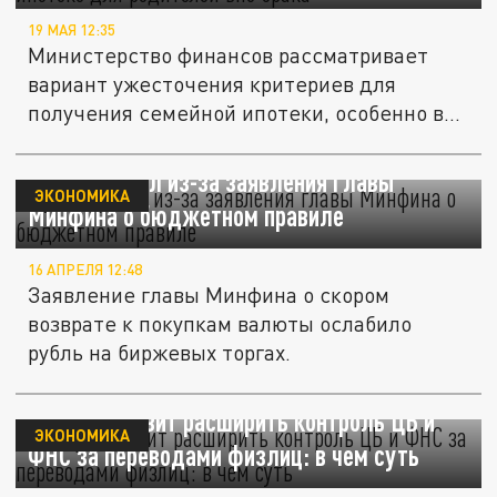
19 МАЯ 12:35
Министерство финансов рассматривает
вариант ужесточения критериев для
получения семейной ипотеки, особенно в...
Рубль рухнул из-за заявления главы
ЭКОНОМИКА
Минфина о бюджетном правиле
16 АПРЕЛЯ 12:48
Заявление главы Минфина о скором
возврате к покупкам валюты ослабило
рубль на биржевых торгах.
Минфин грозит расширить контроль ЦБ и
ЭКОНОМИКА
ФНС за переводами физлиц: в чем суть