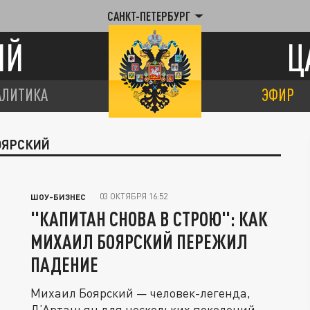
САНКТ-ПЕТЕРБУРГ
ИЙ
Ц
АЛИТИКА
ЭФИР
ОЯРСКИЙ
03 ОКТЯБРЯ 16:52
ШОУ-БИЗНЕС
"КАПИТАН СНОВА В СТРОЮ": КАК
МИХАИЛ БОЯРСКИЙ ПЕРЕЖИЛ
ПАДЕНИЕ
Михаил Боярский — человек-легенда,
Д’Артаньян для нескольких поколений