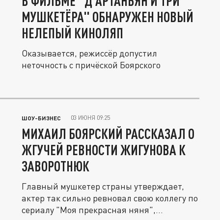
В ФИЛЬМЕ "Д’АРТАНЬЯН И ТРИ
МУШКЕТЁРА" ОБНАРУЖЕН НОВЫЙ
НЕЛЕПЫЙ КИНОЛЯП
Оказывается, режиссёр допустил
неточность с причёской Боярского
03 ИЮНЯ 09:25
ШОУ-БИЗНЕС
МИХАИЛ БОЯРСКИЙ РАССКАЗАЛ О
ЖГУЧЕЙ РЕВНОСТИ ЖИГУНОВА К
ЗАВОРОТНЮК
Главный мушкетер страны утверждает,
актер так сильно ревновал свою коллегу по
сериалу "Моя прекрасная няня",...