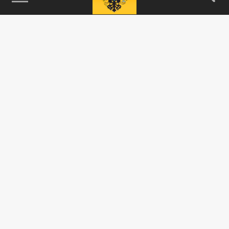
115093, г. Москва, переулок Партийный,
д.1, к.57, стр.3, эт.1, пом.I, ком.45