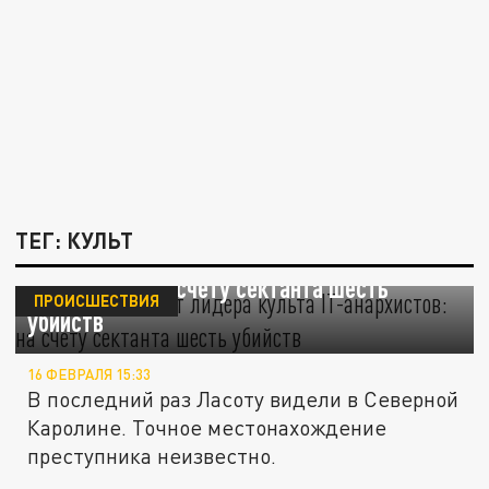
ТЕГ: КУЛЬТ
ФБР разыскивает лидера культа IT-
анархистов: на счету сектанта шесть
ПРОИСШЕСТВИЯ
убийств
16 ФЕВРАЛЯ 15:33
В последний раз Ласоту видели в Северной
Каролине. Точное местонахождение
преступника неизвестно.