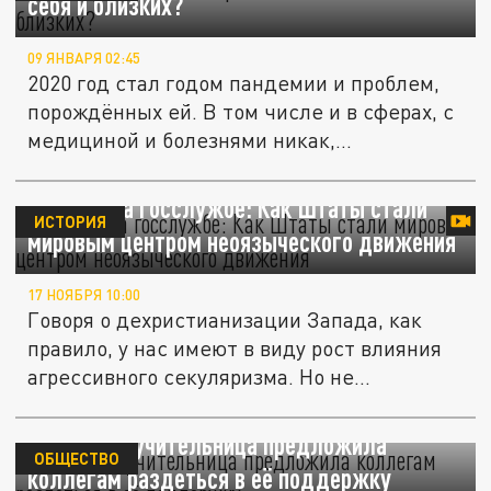
себя и близких?
09 ЯНВАРЯ 02:45
2020 год стал годом пандемии и проблем,
порождённых ей. В том числе и в сферах, с
медициной и болезнями никак,...
Ведьмы на госслужбе: Как Штаты стали
ИСТОРИЯ
мировым центром неоязыческого движения
17 НОЯБРЯ 10:00
Говоря о дехристианизации Запада, как
правило, у нас имеют в виду рост влияния
агрессивного секуляризма. Но не...
Уволенная учительница предложила
ОБЩЕСТВО
коллегам раздеться в её поддержку