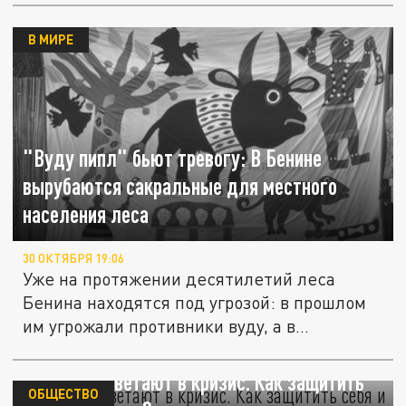
В МИРЕ
"Вуду пипл" бьют тревогу: В Бенине
вырубаются сакральные для местного
населения леса
30 ОКТЯБРЯ 19:06
Уже на протяжении десятилетий леса
Бенина находятся под угрозой: в прошлом
им угрожали противники вуду, а в...
Секты расцветают в кризис. Как защитить
ОБЩЕСТВО