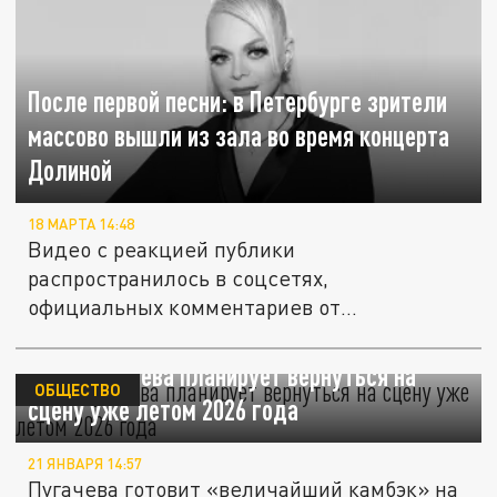
После первой песни: в Петербурге зрители
массово вышли из зала во время концерта
Долиной
18 МАРТА 14:48
Видео с реакцией публики
распространилось в соцсетях,
официальных комментариев от
организаторов пока нет.
Алла Пугачева планирует вернуться на
ОБЩЕСТВО
сцену уже летом 2026 года
21 ЯНВАРЯ 14:57
Пугачева готовит «величайший камбэк» на