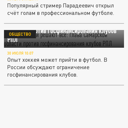
Популярный стример Парадеевич открыл
счёт голам в профессиональном футболе.
Когда деньги решают всё: глава Самарской
области против госфинансирования клубов
ОБЩЕСТВО
РПЛ
30 ИЮЛЯ 10:07
Опыт хоккея может прийти в футбол. В
России обсуждают ограничение
госфинансирования клубов.