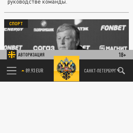
руководстве команды.
СПОРТ
18+
АВТОРИЗАЦИЯ
85.64 BRENT
"Крылья Советов" меняют тренера:
САНКТ-ПЕТЕРБУРГ
Осинькин ушёл в отставку
27 МАЯ 09:30
Игорь Осинькин покинул пост главного
тренера самарского футбольного клуба
“Крылья Советов”. Стороны не стали...
Скандально известный бывший вице-