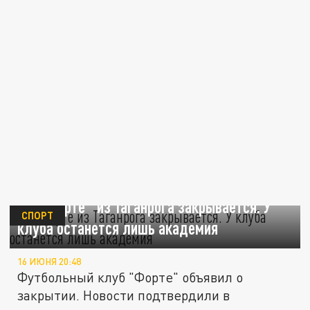
ФК "Форте" из Таганрога закрывается. У
СПОРТ
клуба останется лишь академия
16 ИЮНЯ 20:48
Футбольный клуб "Форте" объявил о
закрытии. Новости подтвердили в