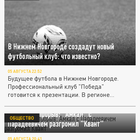
В Нижнем Новгороде создадут новый
футбольный клуб: что известно?
05 АВГУСТА 22:52
Будущее футбола в Нижнем Новгороде.
Профессиональный клуб "Победа"
готовится к презентации. В регионе
появится...
Медийный прорыв: "Амкал" с
ОБЩЕСТВО
Парадеевичем разгромил "Квант"
05 АВГУСТА 20:41