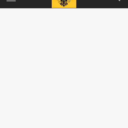
115093, г. Москва, переулок Партийный,
д.1, к.57, стр.3, эт.1, пом.I, ком.45