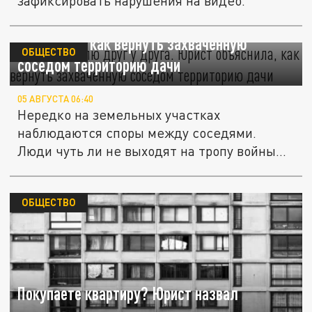
зафиксировать нарушения на видео.
"Воруют" землю друг у друга. Юрист
объяснила, как вернуть захваченную
ОБЩЕСТВО
соседом территорию дачи
05 АВГУСТА 06:40
Нередко на земельных участках
наблюдаются споры между соседями.
Люди чуть ли не выходят на тропу войны
из-за...
ОБЩЕСТВО
Покупаете квартиру? Юрист назвал