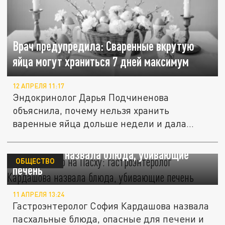
Врач предупредила: Сваренные вкрутую
яйца могут храниться 7 дней максимум
12 АПРЕЛЯ 11:17
Эндокринолог Дарья Подчиненова
объяснила, почему нельзя хранить
варенные яйца дольше недели и дала
советы по...
Не ешьте это на Пасху: гастроэнтеролог
Кардашова назвала блюда, убивающие
ОБЩЕСТВО
печень
11 АПРЕЛЯ 13:24
Гастроэнтеролог София Кардашова назвала
пасхальные блюда, опасные для печени и