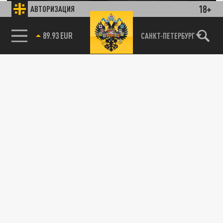
18+
АВТОРИЗАЦИЯ
25 АПРЕЛЯ 03:08
Осужденный экс-генерал Иван Попов
85.64 BRENT
отреагировал на вынесенный судом
САНКТ-ПЕТЕРБУРГ
приговор в стихотворной форме.
ПОЛИТИКА
Кто мстит боевому генералу? Ивана Попова
осудили на 5 лет за "притянутые за уши"
доказательства
24 АПРЕЛЯ 13:27
Тамбовский гарнизонный суд вынес