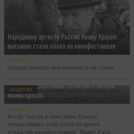
Народному артисту России Ивану Краско
внезапно стало плохо на кинофестивале
14 МАЯ 16:24
Скорую помощь ему вызывать не стали.
Стало плохо на кинофестивале: что
известно о состоянии 93-летнего актёра
ОБЩЕСТВО
Ивана Краско
14 МАЯ 09:56
Актёр театра и кино Иван Краско
почувствовал себя плохо во время
открытия кинофестиваля “Виват Кино