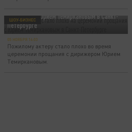
России” в...
Ивану Краско стало плохо на церемонии
прощания с Юрием Темиркановым в Санкт-
ШОУ-БИЗНЕС
Петербурге
05 НОЯБРЯ 14:03
Пожилому актеру стало плохо во время
церемонии прощания с дирижером Юрием
Темиркановым.