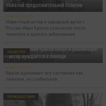
тяжелой продолжительной болезни
09 АВГУСТА 16:57
Известный актер и народный артист
России Иван Краско скончался после
тяжелого и долгого заболевания.
94-летний Иван Краско попал в реанимацию
ОБЩЕСТВО
- актер нуждается в помощи
02 АВГУСТА 14:24
Врачи оценивают его состояние как
тяжелое, но стабильное.
ПРОИСШЕСТВИЯ