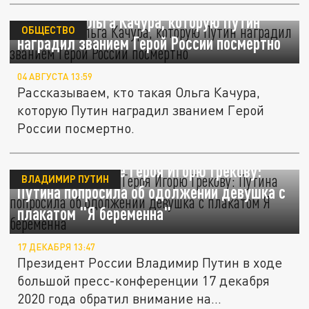
Кто такая Ольга Качура, которую Путин
ОБЩЕСТВО
наградил званием Герой России посмертно
04 АВГУСТА 13:59
Рассказываем, кто такая Ольга Качура,
которую Путин наградил званием Герой
России посмертно.
Присвоить звание Героя Игорю Грекову:
ВЛАДИМИР ПУТИН
Путина попросила об одолжении девушка с
плакатом "Я беременна"
17 ДЕКАБРЯ 13:47
Президент России Владимир Путин в ходе
большой пресс-конференции 17 декабря
2020 года обратил внимание на...