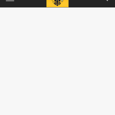
115093, г. Москва, переулок Партийный,
д.1, к.57, стр.3, эт.1, пом.I, ком.45