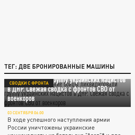
ТЕГ: ДВЕ БРОНИРОВАННЫЕ МАШИНЫ
Конец "Азова"*. Русские бойцы
ликвидировали группу украинских нацистов
СВОДКИ С ФРОНТА
в ДНР. Свежая сводка с фронтов СВО от
военкоров
03 СЕНТЯБРЯ 06:00
В ходе успешного наступления армии
России уничтожены украинские