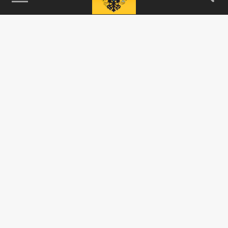
115093, г. Москва, переулок Партийный,
д.1, к.57, стр.3, эт.1, пом.I, ком.45