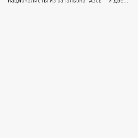
националисты из батальона "Азов"* и две...