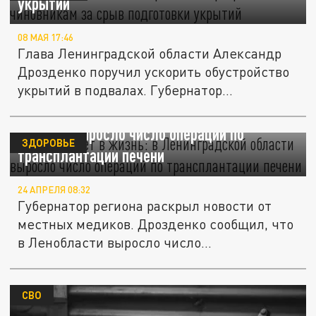
укрытий
08 МАЯ 17:46
Глава Ленинградской области Александр
Дрозденко поручил ускорить обустройство
укрытий в подвалах. Губернатор...
Второй билет в жизнь: в Ленинградской
области выросло число операций по
ЗДОРОВЬЕ
трансплантации печени
24 АПРЕЛЯ 08:32
Губернатор региона раскрыл новости от
местных медиков. Дрозденко сообщил, что
в Ленобласти выросло число...
СВО