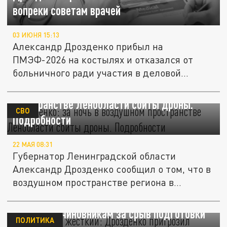
вопреки советам врачей
03 ИЮНЯ 15:13
Александр Дрозденко прибыл на
ПМЭФ-2026 на костылях и отказался от
больничного ради участия в деловой...
Дрозденко: за ночь в воздушном
пространстве Ленобласти сбиты дроны.
СВО
Подробности
22 МАЯ 08:31
Губернатор Ленинградской области
Александр Дрозденко сообщил о том, что в
воздушном пространстве региона в...
"Спрос будет жёсткий": Дрозденко
пригрозил чиновникам за срыв подготовки
ПОЛИТИКА