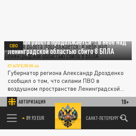
"Боевая работа продолжается": в небе над
СВО
Ленинградской областью сбито 8 БПЛА
07 АПРЕЛЯ 05:44
Губернатор региона Александр Дрозденко
сообщил о том, что силами ПВО в
воздушном пространстве Ленинградской...
18+
АВТОРИЗАЦИЯ
СВО
85.64 BRENT
САНКТ-ПЕТЕРБУРГ