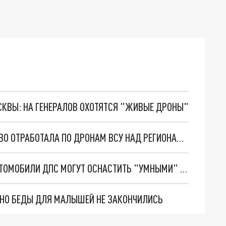
ОСКВЫ: НА ГЕНЕРАЛОВ ОХОТЯТСЯ "ЖИВЫЕ ДРОНЫ"
СВОДКА ПО ПРОШЕДШЕЙ НОЧИ 16-17 ИЮНЯ. ПВО ОТРАБОТАЛА ПО ДРОНАМ ВСУ НАД РЕГИОНАМИ РОССИИ
РАСПОЗНАТЬ ГОСНОМЕРА: В БУДУЩЕМ ВСЕ АВТОМОБИЛИ ДПС МОГУТ ОСНАСТИТЬ "УМНЫМИ" КАМЕРАМИ. ПОДРОБНОСТИ
. НО БЕДЫ ДЛЯ МАЛЫШЕЙ НЕ ЗАКОНЧИЛИСЬ