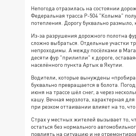
Непогода отразилась на состоянии доро
Федеральная трасса Р-504 "Колыма" пол
потепления. Дорогу буквально размыло,
Из-за разрушения дорожного полотна фур
сложно выбраться. Отдельные участки тр
непроходимы. А между посёлками в Мага
десяти фур "прилипли" к дороге, оставаяс
населённого пункта Артык в Якутии.
Водители, которые вынуждены «пробирать
буквально превращается в болота. Погодн
июня на трассе шёл снег, а через несколь
кашу. Вечная мерзлота, характерная для 
при резком оттаивании влияет на то, что
Страх у местных жителей вызывает то, ч
остаться без нормального автомобильно
повлиять на ситуацию и не отремонтиров