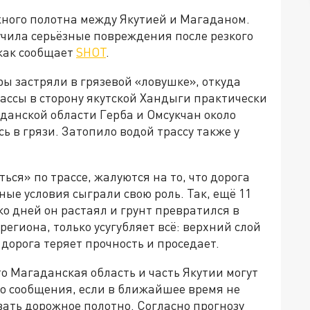
жного полотна между Якутией и Магаданом.
учила серьёзные повреждения после резкого
 как сообщает
SHOT
.
ы застряли в грязевой «ловушке», откуда
ассы в сторону якутской Хандыги практически
данской области Герба и Омсукчан около
ь в грязи. Затопило водой трассу также у
ся» по трассе, жалуются на то, что дорога
ые условия сыграли свою роль. Так, ещё 11
ко дней он растаял и грунт превратился в
региона, только усугубляет всё: верхний слой
 дорога теряет прочность и проседает.
то Магаданская область и часть Якутии могут
го сообщения, если в ближайшее время не
ать дорожное полотно. Согласно прогнозу