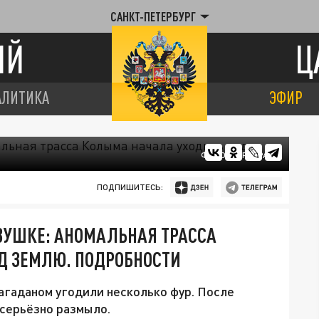
САНКТ-ПЕТЕРБУРГ
ИЙ
Ц
АЛИТИКА
ЭФИР
ФОТО: ЦАРЬГРАД
ПОДПИШИТЕСЬ:
ВУШКЕ: АНОМАЛЬНАЯ ТРАССА
Д ЗЕМЛЮ. ПОДРОБНОСТИ
агаданом угодили несколько фур. После
 серьёзно размыло.