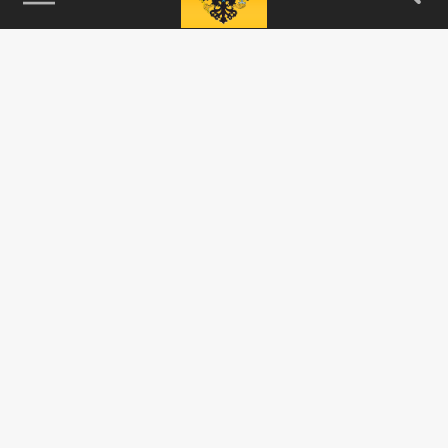
115093, г. Москва, переулок Партийный,
д.1, к.57, стр.3, эт.1, пом.I, ком.45