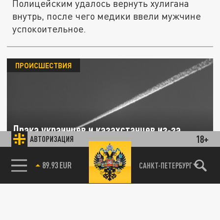
Полицейским удалось вернуть хулигана
внутрь, после чего медики ввели мужчине
успокоительное.
ПРОИСШЕСТВИЯ
Драка украинцев и казахстанцев из-за
18+
АВТОРИЗАЦИЯ
политики сорвала рейс Анталья-Астана:
штраф платить всем
85.64 BRENT
САНКТ-ПЕТЕРБУРГ
18 ФЕВРАЛЯ 22:34
Пассажиры не сошлись в политических
взглядов. Граждане Казахстана выразили