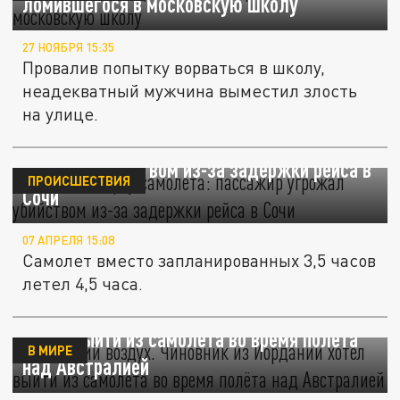
ломившегося в московскую школу
27 НОЯБРЯ 15:35
Провалив попытку ворваться в школу,
неадекватный мужчина выместил злость
на улице.
Дебош на борту самолета: пассажир
угрожал убийством из-за задержки рейса в
ПРОИСШЕСТВИЯ
Сочи
07 АПРЕЛЯ 15:08
Самолет вместо запланированных 3,5 часов
летел 4,5 часа.
На свежий воздух. Чиновник из Иордании
хотел выйти из самолёта во время полёта
В МИРЕ
над Австралией