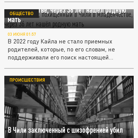
Американец, похищенный в Чили в
младенчестве, через 36 лет нашёл родную
ОБЩЕСТВО
мать
03 ИЮНЯ 01:57
В 2022 году Кайла не стало приемных
родителей, которые, по его словам, не
поддерживали его поиск настоящей...
ПРОИСШЕСТВИЯ
В Чили заключенный с шизофренией убил