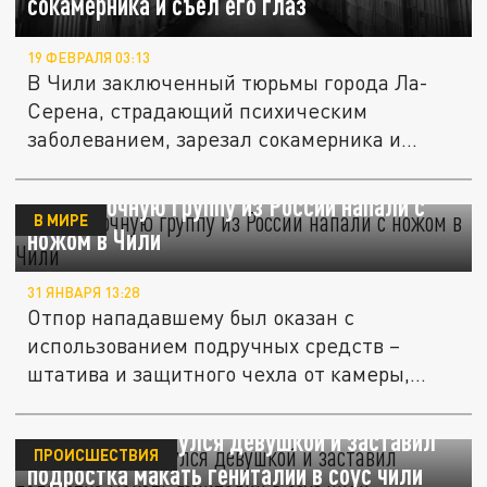
сокамерника и съел его глаз
19 ФЕВРАЛЯ 03:13
В Чили заключенный тюрьмы города Ла-
Серена, страдающий психическим
заболеванием, зарезал сокамерника и
съел...
На съёмочную группу из России напали с
В МИРЕ
ножом в Чили
31 ЯНВАРЯ 13:28
Отпор нападавшему был оказан с
использованием подручных средств –
штатива и защитного чехла от камеры,
что...
Студент прикинулся девушкой и заставил
ПРОИСШЕСТВИЯ
подростка макать гениталии в соус чили