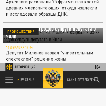
Археологи раскопали 75 фрагментов костей
древних млекопитающих, откуда извлекли
и исследовали образцы ДНК.
"Унизительно и позорно": Милонов
взорвался из-за родов супруги депутата в
ПРОИСШЕСТВИЯ
Чили
16 ДЕКАБРЯ 17:44
Депутат Милонов назвал "унизительным
спектаклем" решение жены
парламентария рожать в Чили.
18+
АВТОРИЗАЦИЯ
85.64 BRENT
САНКТ-ПЕТЕРБУРГ
В МИРЕ