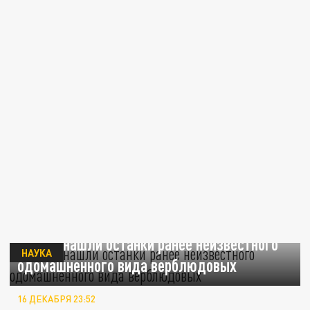
В Чили нашли останки ранее неизвестного
НАУКА
одомашненного вида верблюдовых
16 ДЕКАБРЯ 23:52