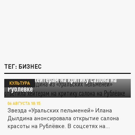
ТЕГ: БИЗНЕС
Илана Дылдина из «Уральских пельменей»
ответила хейтерам на критику салона на
КУЛЬТУРА
Рублёвке
06 АВГУСТА 18:15
Звезда «Уральских пельменей» Илана
Дылдина анонсировала открытие салона
красоты на Рублёвке. В соцсетях на...