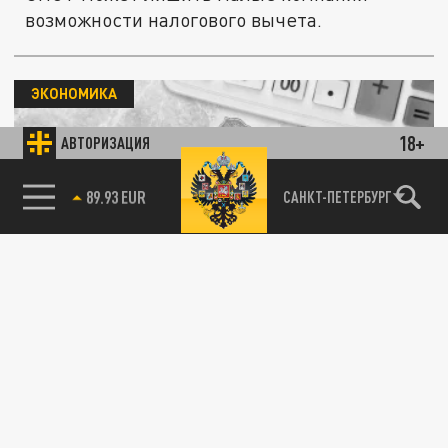
возможности налогового вычета.
ЭКОНОМИКА
18+
АВТОРИЗАЦИЯ
85.64 BRENT
САНКТ-ПЕТЕРБУРГ
Конкурировать в кадрах сложно: Татьяна
Илюшникова рассказала о проблемах
малого бизнеса
17 ФЕВРАЛЯ 07:10
Татьяна Илюшникова рассказала о том, что
на самом деле мешает малому бизнесу
печь, шить и продавать. О...