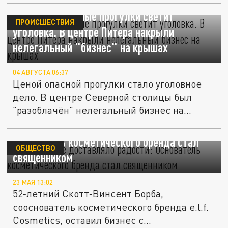
За экстремальные прогулки светит
ПРОИСШЕСТВИЯ
уголовка. В центре Питера накрыли
нелегальный "бизнес" на крышах
04 АВГУСТА 06:37
Ценой опасной прогулки стало уголовное
дело. В центре Северной столицы был
"разоблачён" нелегальный бизнес на...
"Богатство не доставляло радости":
Основатель косметического бренда стал
ОБЩЕСТВО
священником
23 МАЯ 13:02
52‑летний Скотт‑Винсент Борба,
сооснователь косметического бренда e.l.f.
Cosmetics, оставил бизнес с...