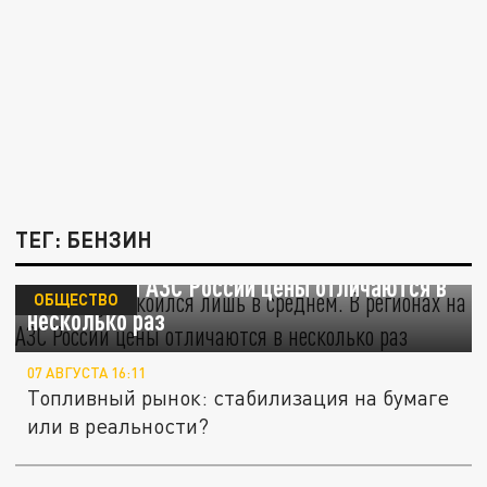
ТЕГ: БЕНЗИН
Бензин успокоился лишь в среднем. В
регионах на АЗС России цены отличаются в
ОБЩЕСТВО
несколько раз
07 АВГУСТА 16:11
Топливный рынок: стабилизация на бумаге
или в реальности?
Ситуация с бензином на трассе М-4 "Дон" 7