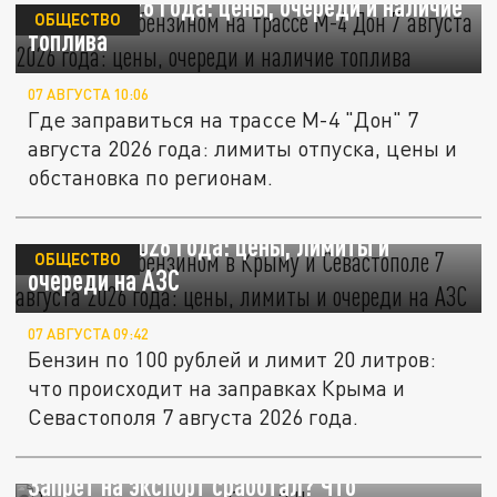
августа 2026 года: цены, очереди и наличие
ОБЩЕСТВО
топлива
07 АВГУСТА 10:06
Где заправиться на трассе М-4 "Дон" 7
августа 2026 года: лимиты отпуска, цены и
обстановка по регионам.
Ситуация с бензином в Крыму и Севастополе
7 августа 2026 года: цены, лимиты и
ОБЩЕСТВО
очереди на АЗС
07 АВГУСТА 09:42
Бензин по 100 рублей и лимит 20 литров:
что происходит на заправках Крыма и
Севастополя 7 августа 2026 года.
Запрет на экспорт сработал? Что