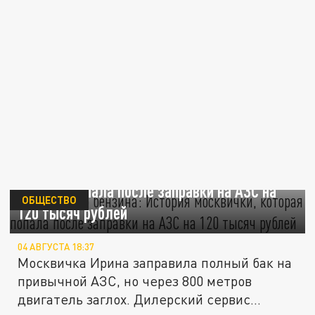
Вода вместо бензина: История москвички,
которая попала после заправки на АЗС на
ОБЩЕСТВО
120 тысяч рублей
04 АВГУСТА 18:37
Москвичка Ирина заправила полный бак на
привычной АЗС, но через 800 метров
двигатель заглох. Дилерский сервис...