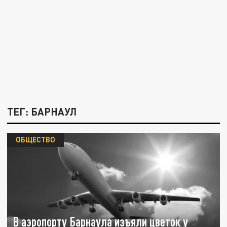
ТЕГ: БАРНАУЛ
ОБЩЕСТВО
В аэропорту Барнаула изъяли цветок у