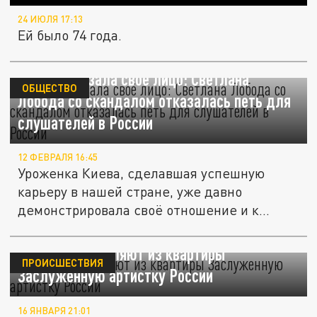
24 ИЮЛЯ 17:13
Ей было 74 года.
Давно показала своё лицо: Светлана
ОБЩЕСТВО
Лобода со скандалом отказалась петь для
слушателей в России
12 ФЕВРАЛЯ 16:45
Уроженка Киева, сделавшая успешную
карьеру в нашей стране, уже давно
демонстрировала своё отношение и к...
В Москве выселяют из квартиры
ПРОИСШЕСТВИЯ
Заслуженную артистку России
16 ЯНВАРЯ 21:01