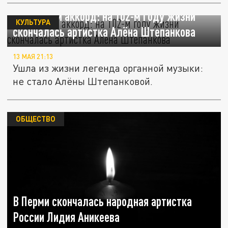
Последний аккорд: на 102-м году жизни
КУЛЬТУРА
скончалась артистка Алёна Штепанкова
13 МАЯ 21:13
Ушла из жизни легенда органной музыки:
не стало Алёны Штепанковой.
ОБЩЕСТВО
В Перми скончалась народная артистка
России Лидия Аникеева