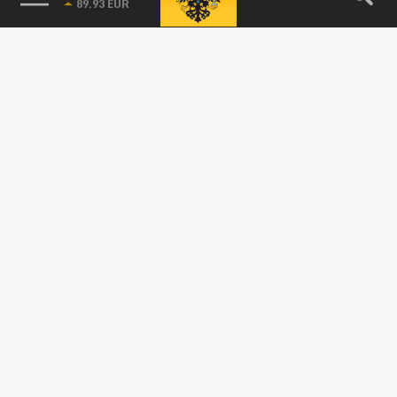
Украина столкнется с резким сокращением
поставок американского оружия – Fox News
16 ОКТЯБРЯ 09:10
У Соединенных Штатов Америки в скором
времени наступит истощение запасов
вооружений, которые они могут...
ПОЛИТИКА
США продолжают накачивать Украину