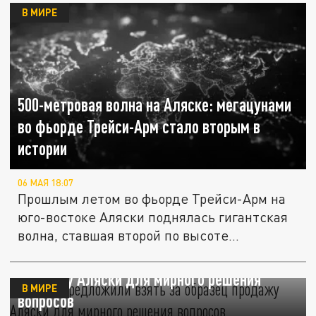
В МИРЕ
500-метровая волна на Аляске: мегацунами
во фьорде Трейси-Арм стало вторым в
истории
06 МАЯ 18:07
Прошлым летом во фьорде Трейси-Арм на
юго-востоке Аляски поднялась гигантская
волна, ставшая второй по высоте...
В США предложили взять за образец
продажу Аляски для мирного решения
В МИРЕ
вопросов