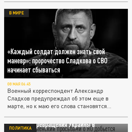
В МИРЕ
«Каждый солдат должен знать свой
маневр»: пророчество Сладкова о СВО
начинает сбываться
08 МАЯ 06:45
Военный корреспондент Александр
Сладков предупреждал об этом еще в
марте, но к маю его слова становятся...
Сладков: Зеленский просьбами о ЯО
добьется превращения Украины в
ПОЛИТИКА