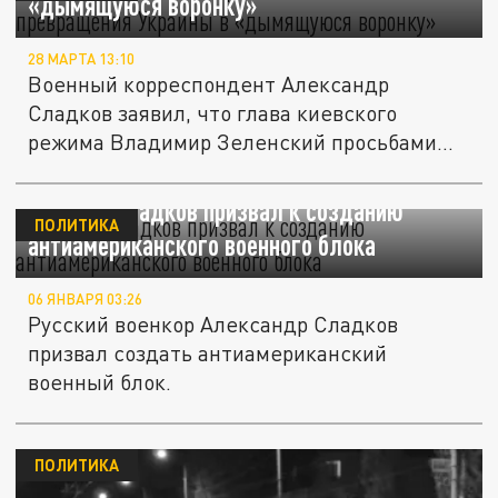
«дымящуюся воронку»
28 МАРТА 13:10
Военный корреспондент Александр
Сладков заявил, что глава киевского
режима Владимир Зеленский просьбами
о...
Военкор Сладков призвал к созданию
ПОЛИТИКА
антиамериканского военного блока
06 ЯНВАРЯ 03:26
Русский военкор Александр Сладков
призвал создать антиамериканский
военный блок.
ПОЛИТИКА