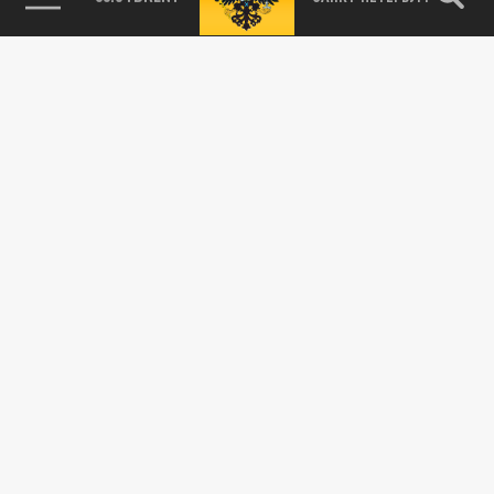
"Подорвали? Где взрывчатка?": Жёсткие
кадры допроса диверсантов. Сладков —
прямо из "гиблого места"
04 СЕНТЯБРЯ 12:06
Появились кадры первого допроса
захваченных в Брянской области
диверсантов ВСУ.
СВО