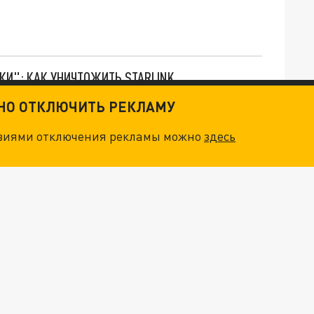
ТКИ": КАК УНИЧТОЖИТЬ STARLINK
ТНО ОТКЛЮЧИТЬ РЕКЛАМУ
. НО БЕДЫ ДЛЯ МАЛЫШЕЙ НЕ ЗАКОНЧИЛИСЬ
овиями отключения рекламы можно
здесь
"ОЧЕНЬ ПЛОХИЕ НОВОСТИ": БОЛЬШАЯ ОШИБКА PALANTIR В РОССИИ. СТРАНЫ НАТО ВПЕРВЫЕ ЗА СВО ОСТАНОВИЛИ ПОСТАВКИ ОРУЖИЯ. ВСУ ТЕРЯЮТ ПРИГРАНИЧЬЕ?
ТРИ ГЛАВНЫХ ИНСАЙДА ОБ СВО. ОТМЕНА МОБИЛИЗАЦИИ И ВОЗВРАЩЕНИЕ "ГЕНЕРАЛА АРМАГЕДДОНА"? ОТЛИЧНЫЕ НОВОСТИ, КОТОРЫЕ ЖДАЛИ ВСЕ