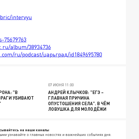
bric/intervyu
ts-75679763
x.ru/album/38934736
le.com/ru/podcast/царьград/id1849695780
07 ИЮНЯ 11:00
ОНА: "В
АНДРЕЙ КЛЫЧКОВ: "ЕГЭ –
ВРАГИ УБИВАЮТ
ГЛАВНАЯ ПРИЧИНА
"
ОПУСТОШЕНИЯ СЕЛА". В ЧЁМ
ЛОВУШКА ДЛЯ МОЛОДЁЖИ
сывайтесь на наши каналы
ыми узнавайте о главных новостях и важнейших событиях дня.