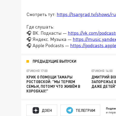
Смотреть тут:
https://tsargrad.tv/shows/ru
Где слушать:
🎧 ВК. Подкасты —
https://vk.com/podcas
🎧 Яндекс. Музыка —
https://music.yande
🎧 Apple Podcasts —
https://podcasts.app
ПРЕДЫДУЩИЕ ВЫПУСКИ
07 ИЮНЯ 17:00
07 ИЮНЯ 14:00
КРИК О ПОМОЩИ ТАМАРЫ
ДМИТРИЙ ВОР
РОСТОВСКОЙ: "МЫ ТЕРЯЕМ
ЗАПОРОЖЬЕ 
СЕМЬИ, ПОТОМУ ЧТО ЖИВЁМ В
ДАЖЕ ДЕТЕЙ
КОРОБКАХ!"
Подпи
ДЗЕН
ТЕЛЕГРАМ
и перв