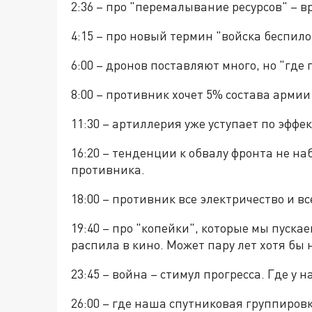
2:36 – про "перемалывание ресурсов" – 
4:15 – про новый термин "войска беспило
6:00 – дронов поставляют много, но "где гу
8:00 – противник хочет 5% состава арми
11:30 – артиллерия уже уступает по эфф
16:20 – тенденции к обвалу фронта не н
противника.
18:00 – противник все электричество и вс
19:40 – про "копейки", которые мы пуск
распила в кино. Может пару лет хотя бы 
23:45 – война – стимул прогресса. Где у 
26:00 – где наша спутниковая группировк