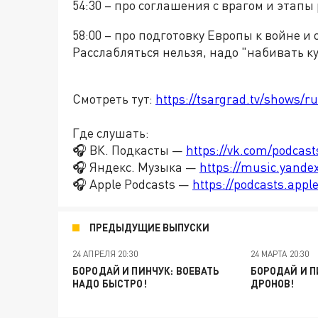
54:30 – про соглашения с врагом и этапы
58:00 – про подготовку Европы к войне и
Расслабляться нельзя, надо "набивать к
Смотреть тут:
https://tsargrad.tv/shows/ru
Где слушать:
🎧 ВК. Подкасты —
https://vk.com/podcas
🎧 Яндекс. Музыка —
https://music.yande
🎧 Apple Podcasts —
https://podcasts.app
ПРЕДЫДУЩИЕ ВЫПУСКИ
24 АПРЕЛЯ 20:30
24 МАРТА 20:30
БОРОДАЙ И ПИНЧУК: ВОЕВАТЬ
БОРОДАЙ И П
НАДО БЫСТРО!
ДРОНОВ!