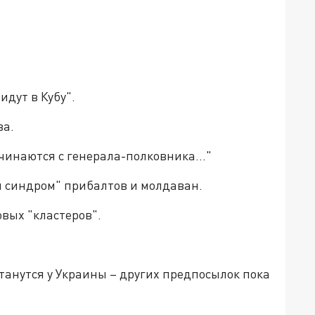
идут в Кубу".
ва.
начинаются с генерала-полковника…"
ий синдром" прибалтов и молдаван.
овых "кластеров".
останутся у Украины – других предпосылок пока