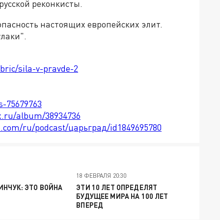
 русской реконкисты.
 опасность настоящих европейских элит.
улаки".
bric/sila-v-pravde-2
ts-75679763
x.ru/album/38934736
le.com/ru/podcast/царьград/id1849695780
18 ФЕВРАЛЯ 20:30
ИНЧУК: ЭТО ВОЙНА
ЭТИ 10 ЛЕТ ОПРЕДЕЛЯТ
БУДУЩЕЕ МИРА НА 100 ЛЕТ
ВПЕРЕД