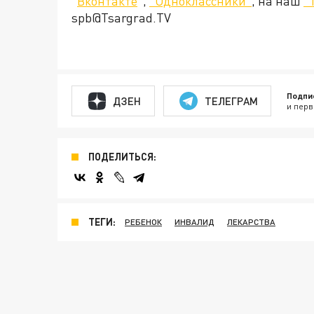
"
Вконтакте
",
"Одноклассники"
, на наш
"
spb@Tsargrad.TV
Подпи
ДЗЕН
ТЕЛЕГРАМ
и перв
ПОДЕЛИТЬСЯ:
ТЕГИ:
РЕБЕНОК
ИНВАЛИД
ЛЕКАРСТВА