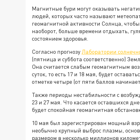
Магнитные бури могут оказывать негати
людей, которых часто называют метеопат
геомагнитной активности Солнца, чтобы 
наоборот, больше времени отдыхать, гуля
состоянием здоровья.
Согласно прогнозу
Лаборатории солнечн
(пятница и суббота соответственно) Зем
Она считается слабым геомагнитным во
суток, то есть 17 и 18 мая, будет остава
отметке четыре (от пяти баллов начинае
Также периоды нестабильности с возбуж
23 и 27 мая. Что касается оставшихся дне
будет спокойная геомагнитная обстанов
10 мая был зарегистрирован мощный взр
необычно крупный выброс плазмы, основ
размером в несколько миллионов киломе