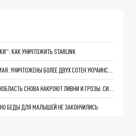
ТКИ": КАК УНИЧТОЖИТЬ STARLINK
СВОДКА "НАЛЁТОВ" ВСУ ЗА НОЧЬ С 12 НА 13 МАЯ: УНИЧТОЖЕНЫ БОЛЕЕ ДВУХ СОТЕН УКРАИНСКИХ БЕСПИЛОТНИКОВ
НЕБО "РАЗРЫДАЕТСЯ" ДОЖДЁМ: ПИТЕР И ЛЕНОБЛАСТЬ СНОВА НАКРОЮТ ЛИВНИ И ГРОЗЫ. СИНОПТИК ДАЛ ПРОГНОЗ
. НО БЕДЫ ДЛЯ МАЛЫШЕЙ НЕ ЗАКОНЧИЛИСЬ