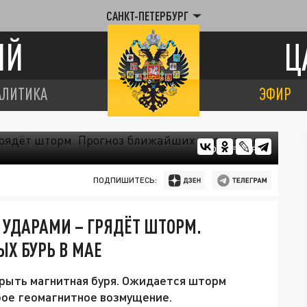
САНКТ-ПЕТЕРБУРГ
ИЙ
Ц
АЛИТИКА
ЭФИР
ФОТО: FREEPIK
ПОДПИШИТЕСЬ:
УДАРАМИ – ГРЯДЁТ ШТОРМ.
Х БУРЬ В МАЕ
рыть магнитная буря. Ожидается шторм
абое геомагнитное возмущение.