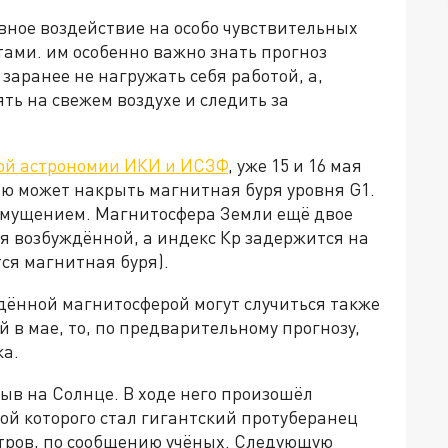
вное воздействие на особо чувствительных
ами. им особенно важно знать прогноз
заранее не нагружать себя работой, а,
ть на свежем воздухе и следить за
ой астрономии ИКИ и ИСЗФ
, уже 15 и 16 мая
лю может накрыть магнитная буря уровня G1.
змущением. Магнитосфера Земли ещё двое
ться возбуждённой, а индекс Кр задержится на
тся магнитная буря).
дённой магнитосферой могут случиться также
й в мае, то, по предварительному прогнозу,
ка.
ыв на Солнце. В ходе него произошёл
ой которого стал гигантский протуберанец
тров, по сообщению учёных. Следующую