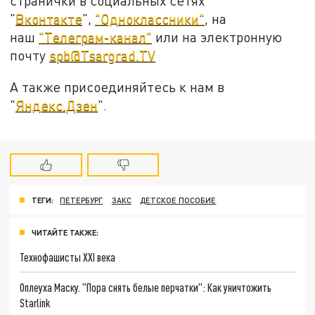
странички в социальных сетях
"
Вконтакте
",
"Одноклассники"
, на
наш
"Телеграм-канал"
или на электронную
почту
spb@Tsargrad.TV
А также присоединяйтесь к нам в
"
Яндекс.Дзен
".
ТЕГИ:
ПЕТЕРБУРГ
ЗАКС
ДЕТСКОЕ ПОСОБИЕ
ЧИТАЙТЕ ТАКЖЕ:
Технофашисты XXI века
Оплеуха Маску. "Пора снять белые перчатки": Как уничтожить
Starlink