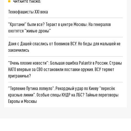
ЧИТАЙТЕ ТАКЖЕ:
Технофашисты XXI века
"Кротами" были все? Теракт в центре Москвы: На генералов
охотятся "живые дроны"
Даня с Дашей спаслись от боевиков ВСУ. Но беды для малышей не
закончились
"Очень плохие новости": Большая ошибка Palantir в России. Страны
НАТО впервые за СВО остановили поставки оружия. ВСУ теряют
приграничье?
"Терпение Путина лопнуло". Рекордный удар по Киеву "пересёк
красные линии". Особые спецы КНДР на ЛБС? Тайные переговоры
Европы и Москвы