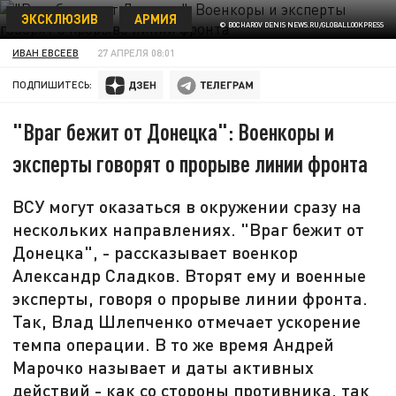
ЭКСКЛЮЗИВ
АРМИЯ
© BOCHAROV DENIS NEWS.RU/GLOBALLOOKPRESS
ИВАН ЕВСЕЕВ
27 АПРЕЛЯ 08:01
ПОДПИШИТЕСЬ:
"Враг бежит от Донецка": Военкоры и
эксперты говорят о прорыве линии фронта
ВСУ могут оказаться в окружении сразу на
нескольких направлениях. "Враг бежит от
Донецка", - рассказывает военкор
Александр Сладков. Вторят ему и военные
эксперты, говоря о прорыве линии фронта.
Так, Влад Шлепченко отмечает ускорение
темпа операции. В то же время Андрей
Марочко называет и даты активных
действий - как со стороны противника, так