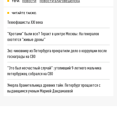
ТЕГИ:
НОВОСТИ
НОВОСТИ БЛАГОВЕЩЕНСКА
ЧИТАЙТЕ ТАКЖЕ:
Технофашисты XXI века
"Кротами" были все? Теракт в центре Москвы: На генералов
охотятся "живые дроны"
Экс-чиновнику из Петербурга прекратили дело о коррупции после
госнаграды на СВО
"Это был несчастный случай": утопивший 9-летнего мальчика
петербуржец собрался на СВО
Умерла Хранительница древних тайн: Петербург прощается с
выдающимся ученым Марией Дандамаевой