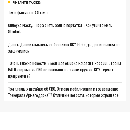
ЧИТАЙТЕ ТАКЖЕ:
Технофашисты XXI века
Оплеуха Маску. "Пора снять белые перчатки": Как уничтожить
Starlink
Даня с Дашей спаслись от боевиков ВСУ. Но беды для малышей не
закончились
"Очень плохие новости": Большая ошибка Palantir в России. Страны
НАТО впервые за СВО остановили поставки оружия. ВСУ теряют
приграничье?
Три главных инсайда об СВО. Отмена мобилизации и возвращение
"генерала Армагеддона"? Отличные новости, которые ждали все