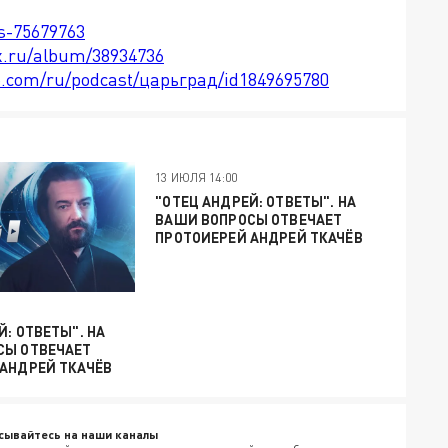
ts-75679763
x.ru/album/38934736
le.com/ru/podcast/царьград/id1849695780
13 ИЮЛЯ 14:00
"ОТЕЦ АНДРЕЙ: ОТВЕТЫ". НА
ВАШИ ВОПРОСЫ ОТВЕЧАЕТ
ПРОТОИЕРЕЙ АНДРЕЙ ТКАЧЁВ
Й: ОТВЕТЫ". НА
СЫ ОТВЕЧАЕТ
АНДРЕЙ ТКАЧЁВ
сывайтесь на наши каналы