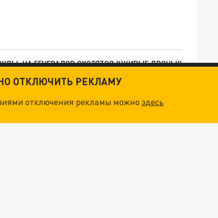
ОСКВЫ: НА ГЕНЕРАЛОВ ОХОТЯТСЯ "ЖИВЫЕ ДРОНЫ"
ТНО ОТКЛЮЧИТЬ РЕКЛАМУ
. НО БЕДЫ ДЛЯ МАЛЫШЕЙ НЕ ЗАКОНЧИЛИСЬ
овиями отключения рекламы можно
здесь
"ОЧЕНЬ ПЛОХИЕ НОВОСТИ": БОЛЬШАЯ ОШИБКА PALANTIR В РОССИИ. СТРАНЫ НАТО ВПЕРВЫЕ ЗА СВО ОСТАНОВИЛИ ПОСТАВКИ ОРУЖИЯ. ВСУ ТЕРЯЮТ ПРИГРАНИЧЬЕ?
"ТЕРПЕНИЕ ПУТИНА ЛОПНУЛО". РЕКОРДНЫЙ УДАР ПО КИЕВУ "ПЕРЕСЁК КРАСНЫЕ ЛИНИИ". ОСОБЫЕ СПЕЦЫ КНДР НА ЛБС? ТАЙНЫЕ ПЕРЕГОВОРЫ ЕВРОПЫ И МОСКВЫ