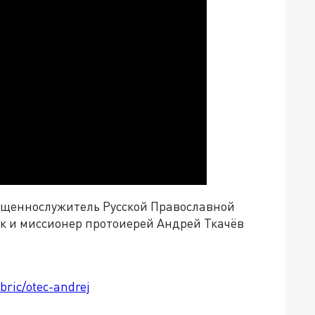
вященнослужитель Русской Православной
к и миссионер протоиерей Андрей Ткачёв
bric/otec-andrej