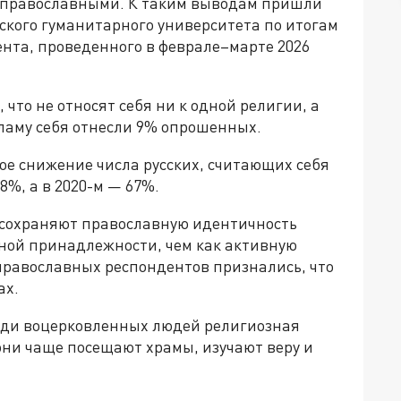
я православными. К таким выводам пришли
ского гуманитарного университета по итогам
нта, проведенного в феврале–марте 2026
 что не относят себя ни к одной религии, а
сламу себя отнесли 9% опрошенных.
ое снижение числа русских, считающих себя
8%, а в 2020-м — 67%.
е сохраняют православную идентичность
ьной принадлежности, чем как активную
 православных респондентов признались, что
ах.
реди воцерковленных людей религиозная
 они чаще посещают храмы, изучают веру и