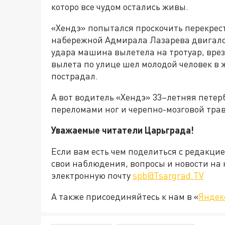
которо все чудом остались живы.
«Хендэ» попытался проскочить перекрест
набережной Адмирала Лазарева двигался
удара машина вылетела на тротуар, врез
вылета по улице шел молодой человек в ж
пострадал.
А вот водитель «Хендэ» 33–летняя пете
переломами ног и черепно-мозговой тра
Уважаемые читатели Царьграда!
Если вам есть чем поделиться с редакци
свои наблюдения, вопросы и новости на 
электронную почту
spb@Tsargrad.TV
А также присоединяйтесь к нам в «
Яндек