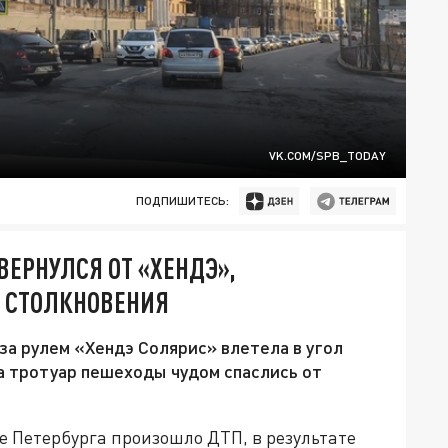
VK.COM/SPB_TODAY
ПОДПИШИТЕСЬ:
ВЕРНУЛСЯ ОТ «ХЕНДЭ»,
Е СТОЛКНОВЕНИЯ
а рулем «Хендэ Солярис» влетела в угол
на тротуар пешеходы чудом спаслись от
е Петербурга произошло ДТП, в результате