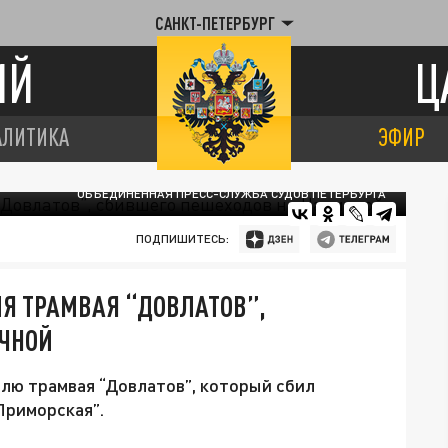
САНКТ-ПЕТЕРБУРГ
ИЙ
Ц
АЛИТИКА
ЭФИР
ОБЪЕДИНЁННАЯ ПРЕСС-СЛУЖБА СУДОВ ПЕТЕРБУРГА
ПОДПИШИТЕСЬ:
ЛЯ ТРАМВАЯ “ДОВЛАТОВ”,
ЧНОЙ
лю трамвая “Довлатов”, который сбил
Приморская”.