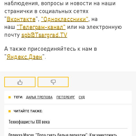
наблюдения, вопросы и новости на наши
странички в социальных сетях
"
Вконтакте
",
"Одноклассники"
, на
наш
"Телеграм-канал"
или на электронную
почту
spb@Tsargrad.TV
А также присоединяйтесь к нам в
"
Яндекс.Дзен
".
ТЕГИ:
ДАРЬЯ ТРЕПОВА
ПЕТЕРБУРГ
СУД
ЧИТАЙТЕ ТАКЖЕ:
Технофашисты XXI века
Оплеуха Маску. "Пора снять белые перчатки": Как уничтожить