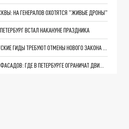
ОСКВЫ: НА ГЕНЕРАЛОВ ОХОТЯТСЯ "ЖИВЫЕ ДРОНЫ"
 ПЕТЕРБУРГ ВСТАЛ НАКАНУНЕ ПРАЗДНИКА
НЕ УНИЧТОЖАЙТЕ НАШУ ИСТОРИЮ: ПЕТЕРБУРГСКИЕ ГИДЫ ТРЕБУЮТ ОТМЕНЫ НОВОГО ЗАКОНА О ЗОНАХ ОХРАНЫ
РЕМОНТ НАБЕРЕЖНЫХ, ТРАМВАЙНЫХ ПУТЕЙ И ФАСАДОВ: ГДЕ В ПЕТЕРБУРГЕ ОГРАНИЧАТ ДВИЖЕНИЕ В МАРТЕ