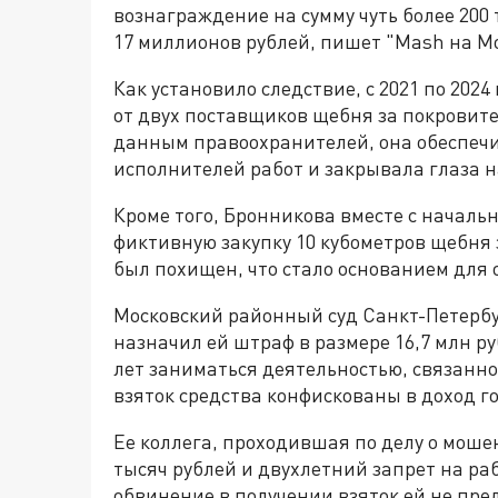
вознаграждение на сумму чуть более 200
17 миллионов рублей, пишет "Mash на М
Как установило следствие, с 2021 по 202
от двух поставщиков щебня за покровите
данным правоохранителей, она обеспеч
исполнителей работ и закрывала глаза 
Кроме того, Бронникова вместе с началь
фиктивную закупку 10 кубометров щебня 
был похищен, что стало основанием для
Московский районный суд Санкт-Петерб
назначил ей штраф в размере 16,7 млн р
лет заниматься деятельностью, связанно
взяток средства конфискованы в доход г
Ее коллега, проходившая по делу о моше
тысяч рублей и двухлетний запрет на ра
обвинение в получении взяток ей не пре