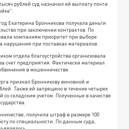
 тысяч рублей суд назначил ей выплату почти
ойке".
4 год Екатерина Бронникова получала деньги
льство при заключении контрактов. По
ивала компаниям приоритет при выборе
на нарушения при поставках материалов.
ником отдела благоустройства организовала
за счет предприятия. Фактически материал
 обвинения в мошенничестве.
урга признал Бронникову виновной и
ублей. Также ей запрещено в течение четырех
й со складским учетом. Полученные в качестве
осударства.
нничестве, получила штраф в размере 100
боту по специальности. По данным суда,
дъявлялось.